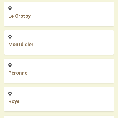
Le Crotoy
Montdidier
Péronne
Roye